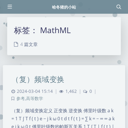
哈冬猪的小站
标签：
MathML
4 篇文章
（复）频域变换
2024-03-04 15:14
|
1,462
|
0
|
参考
,
高等数学
（复）频域变换定义 正变换 逆变换 傅里叶级数 a k
= 1 T ∫ T f ( t ) e − j k ω 0 t d t f ( t ) = ∑ k = − ∞ ∞ a k
e j k ω 0 t 傅里叶级数的帕斯瓦关系 1 T ∫ T | f ( t ) |