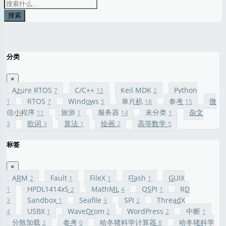
搜索
分类
×
Azure RTOS
C/C++
Keil MDK
Python
7
12
2
RTOS
Windows
单片机
参考
微
1
7
5
18
15
信小程序
旅游
服务器
未分类
杂文
11
1
14
1
歌词
算法
绘画
高等数学
3
3
1
2
5
标签
×
ARM
Fault
FileX
Flash
GUIX
2
1
1
1
HPDL1414x5
MathML
QSPI
RD
1
2
4
1
Sandbox
Seafile
SPI
ThreadX
3
1
3
2
USBX
WaveDrom
WordPress
中断
4
1
2
2
1
分散加载
参考
哈冬猪科学计算器
哈冬猪科学
2
0
8