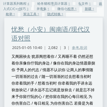
计算器系列教程
哈冬猪程序员计算器
头文件
嵌
4
1
1
入式C/C++技巧
并查集
微信小程序
新疆
3
1
1
1
枚举
算法工具
隐式转换
1
1
1
忧愁（小安）闽南语/现代汉
语对照
2025-01-05 10:40
|
2,082
|
3
|
参考
,
歌词
又阁困袂去 犹原阁想着你 / 又再睡不着 仍然还想
着你亲像你佇我的身边 / 像你在我的身边情愿毋捌
你 予两人的代志 / 情愿不认识你 让两人的事情随
一切渐渐的过去 / 随一切渐渐的过去想着当初时
你牵着我的手 / 想着当初时 你牵着我的手讲永远
袂放袂记 / 讲永远不忘记就是放袂去 / 就是忘不掉
来予你留佇阮的心 / 把你留在我的心每日相见 为
你伤害自己 / 每日相见 为你伤害自己 若毋是为着