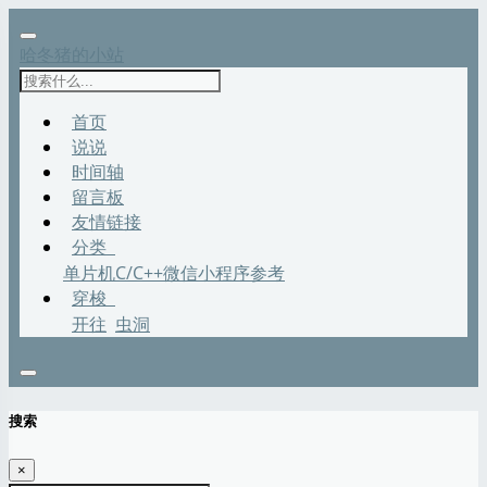
哈冬猪的小站
首页
说说
时间轴
留言板
友情链接
分类
单片机
C/C++
微信小程序
参考
穿梭
开往
虫洞
搜索
×