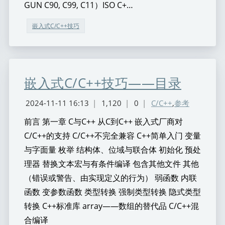
GUN C90, C99, C11）ISO C+…
嵌入式C/C++技巧
嵌入式C/C++技巧——目录
2024-11-11 16:13
|
1,120
|
0
|
C/C++
,
参考
前言 第一章 C与C++ 从C到C++ 嵌入式厂商对
C/C++的支持 C/C++不完全兼容 C++简单入门 变量
与字面量 枚举 结构体、位域与联合体 初始化 预处
理器 替换文本宏与有条件编译 包含其他文件 其他
（错误或警告、由实现定义的行为） 弱函数 内联
函数 变参数函数 类型转换 强制类型转换 隐式类型
转换 C++标准库 array——数组的替代品 C/C++混
合编译