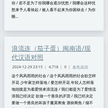
你 / 若不是为了你我哪会遮尔忧愁 / 我哪会这样忧
愁来予人看袂起 / 被人看不起来为你困袂去 / 为你
睡…
浪流连（茄子蛋）闽南语/现
代汉语对照
2024-12-29 23:15
|
4,718
|
0
|
参考
,
歌词
这个风风雨雨的社会 / 这个风风雨雨的社会欲怎样
开花 少年家怎样落地 / 要怎样开花 年轻人怎样落
地咱拢是为着爱情来浪流连 / 我们都是为了爱情流
浪我已经决定 欲做一个善良的歹囝 / 我已经决定
要做一个善良的坏孩子薰莫阁食 酒袂阁焦 / 烟不