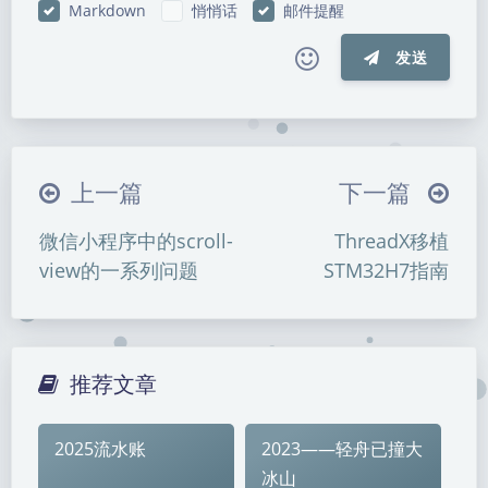
Markdown
悄悄话
邮件提醒
发送
|´・ω・)ノ
ヾ(≧∇≦*)ゝ
(☆ω☆)
（╯‵□′）╯︵┴─┴
￣﹃￣
(/ω＼)
上一篇
下一篇
∠( ᐛ 」∠)＿
(๑•̀ㅁ•́ฅ)
→_→
微信小程序中的scroll-
ThreadX移植
୧(๑•̀⌄•́๑)૭
٩(ˊᗜˋ*)و
(ノ°ο°)ノ
view的一系列问题
STM32H7指南
(´இ皿இ｀)
⌇●﹏●⌇
(ฅ´ω`ฅ)
(╯°A°)╯︵○○○
φ(￣∇￣o)
ヾ(´･ ･｀｡)ノ"
( ง ᵒ̌皿ᵒ̌)ง⁼³₌₃
(ó﹏ò｡)
推荐文章
Σ(っ °Д °;)っ
( ,,´･ω･)ﾉ"(´っω･｀｡)
╮(╯▽╰)╭
o(*////▽////*)q
＞﹏＜
2025流水账
2023——轻舟已撞大
暗黑模式
( ๑´•ω•) "(ㆆᴗㆆ)
冰山