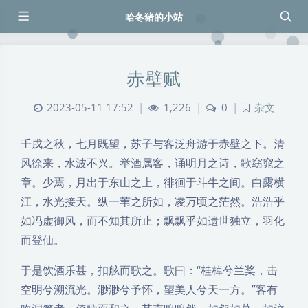
哈冬猪的小站
赤壁赋
2023-05-11 17:52
|
1,226
|
0
|
杂文
壬戌之秋，七月既望，苏子与客泛舟游于赤壁之下。清
风徐来，水波不兴。举酒属客，诵明月之诗，歌窈窕之
章。少焉，月出于东山之上，徘徊于斗牛之间。白露横
江，水光接天。纵一苇之所如，凌万顷之茫然。浩浩乎
如冯虚御风，而不知其所止；飘飘乎如遗世独立，羽化
而登仙。
于是饮酒乐甚，扣舷而歌之。歌曰：“桂棹兮兰桨，击
空明兮溯流光。渺渺兮予怀，望美人兮天一方。”客有