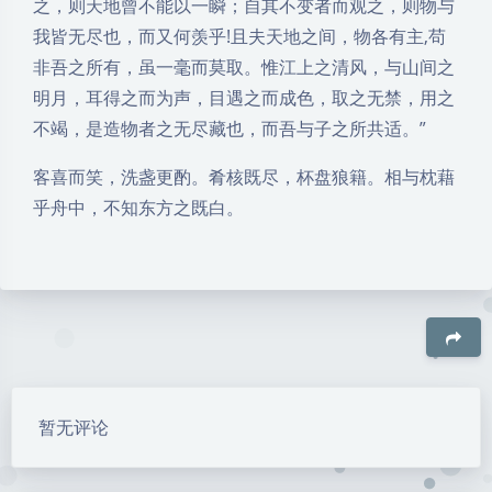
之，则天地曾不能以一瞬；自其不变者而观之，则物与
我皆无尽也，而又何羡乎!且夫天地之间，物各有主,苟
非吾之所有，虽一毫而莫取。惟江上之清风，与山间之
明月，耳得之而为声，目遇之而成色，取之无禁，用之
不竭，是造物者之无尽藏也，而吾与子之所共适。”
客喜而笑，洗盏更酌。肴核既尽，杯盘狼籍。相与枕藉
乎舟中，不知东方之既白。
豆
暂无评论