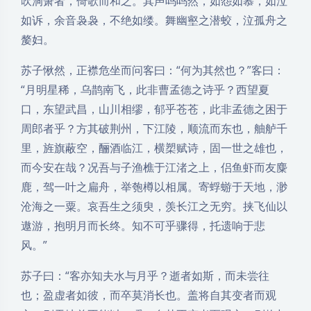
吹洞箫者，倚歌而和之。其声呜呜然，如怨如慕，如泣
如诉，余音袅袅，不绝如缕。舞幽壑之潜蛟，泣孤舟之
嫠妇。
苏子愀然，正襟危坐而问客曰：“何为其然也？”客曰：
“月明星稀，乌鹊南飞，此非曹孟德之诗乎？西望夏
口，东望武昌，山川相缪，郁乎苍苍，此非孟德之困于
周郎者乎？方其破荆州，下江陵，顺流而东也，舳舻千
里，旌旗蔽空，酾酒临江，横槊赋诗，固一世之雄也，
而今安在哉？况吾与子渔樵于江渚之上，侣鱼虾而友麋
鹿，驾一叶之扁舟，举匏樽以相属。寄蜉蝣于天地，渺
沧海之一粟。哀吾生之须臾，羡长江之无穷。挟飞仙以
遨游，抱明月而长终。知不可乎骤得，托遗响于悲
风。”
苏子曰：“客亦知夫水与月乎？逝者如斯，而未尝往
也；盈虚者如彼，而卒莫消长也。盖将自其变者而观