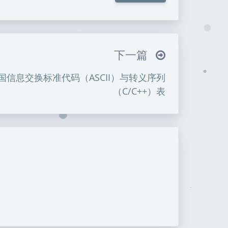
ヾ(≧∇≦*)ゝ
(☆ω☆)
─┴
￣﹃￣
(/ω＼)
∠( ᐛ 」∠)＿
下一篇
→
୧(๑•̀⌄•́๑)૭
٩(ˊᗜˋ*)و
(ノ°ο°)ノ
国信息交换标准代码（ASCII）与转义序列
⌇●﹏●⌇
(ฅ´ω`ฅ)
(╯°A°)╯︵○○○
（C/C++）表
(´･ ･｀｡)ノ"
( ง ᵒ̌皿ᵒ̌)ง⁼³₌₃
(ó﹏ò｡)
( ,,´･ω･)ﾉ"(´っω･｀｡)
╮(╯▽╰)╭
＞﹏＜
( ๑´•ω•) "(ㆆᴗㆆ)
暗黑模式
Sans Serif
Serif
浅阴影
深阴影
关闭
日落
暗化
灰度