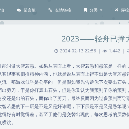
间轴
留言板
友情链接
分类
穿
2023——轻舟已撞
2024-02-13 22:56
|
1,442
|
才能叫做大智若愚。如果从表面上看，大智若愚和愚笨是一样的
从客观事实倒推精神内涵，也就是说从表面上得不出是大智若愚
交流，那游戏似乎是公平的，但是假如我先告诉你下次要出石头
而出剪刀，于是你打算出石头，但是你又认为我预判了你的预判
有变还是出的石头，而你出了剪刀，最终反而因为过多预判而导
大智若愚的下一层是不是又是奸诈呢，下下层是不是又是愚笨呢
觉得好有时觉得差，甚至于他们是交替出现的，每次思考的层数
复横跳。