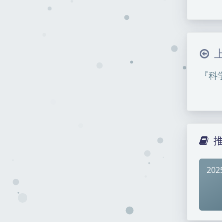
『科
20