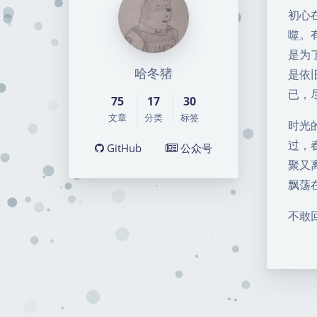
初心
噬。
是为
哈冬猪
是依
已，
75
17
30
文章
分类
标签
时光
过，
GitHub
公众号
聚又
飘荡
不敢