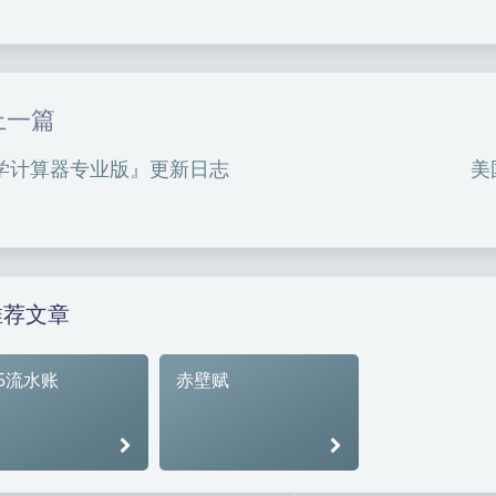
|´・ω・)ノ
（╯‵□′）╯︵┴
上一篇
(๑•̀ㅁ•́ฅ)
→_
学计算器专业版』更新日志
美
(´இ皿இ｀)
φ(￣∇￣o)
ヾ
Σ(っ °Д °;)っ
o(*////▽////*)q
推荐文章
25流水账
赤壁赋