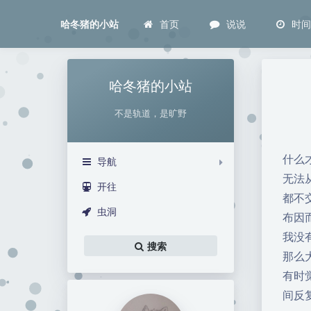
首页
说说
时
哈冬猪的小站
哈冬猪的小站
不是轨道，是旷野
什么
导航
无法
开往
都不
虫洞
布因
我没
搜索
那么
有时
间反