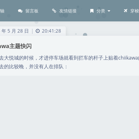
间轴
留言板
友情链接
分类
穿
4
年
5
月
28
日
20:41:28
|
kawa主题快闪
去大悦城的时候，才进停车场就看到拦车的杆子上贴着chiika
去的比较晚，并没有人在排队：