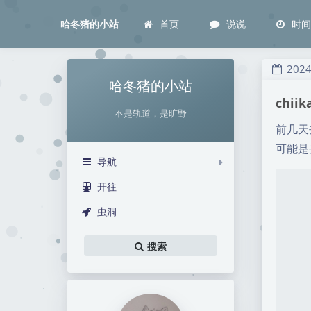
首页
说说
时
哈冬猪的小站
202
哈冬猪的小站
chii
不是轨道，是旷野
前几天
可能是
导航
开往
虫洞
搜索