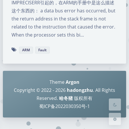
IMPRECISERR引起的，在ARM的手册中是这么描述
这个东西的： a data bus error has occurred, but
the return address in the stack frame is not
related to the instruction that caused the error.
When the processor sets this bi…
ARM
Fault
暗黑模式
Sans Serif
Serif
浅阴影
深阴影
Theme
Argon
Copyright © 2022 - 2026
hadongzhu
. All Rights
关闭
日落
暗化
灰度
Reserved.
哈冬猪
版权所有
蜀ICP备2022030350号-1