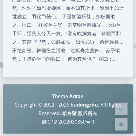
然。浩浩乎如冯虚御风，而不知其所止；飘飘乎如遗
世独立，羽化而登仙。 于是饮酒乐甚，扣舷而歌
之。歌曰：“桂棹兮兰桨，击空明兮溯流光。渺渺兮
予怀，望美人兮天一方。”客有吹洞箫者，倚歌而和
之。其声呜呜然，如怨如慕，如泣如诉，余音袅袅，
不绝如缕。舞幽壑之潜蛟，泣孤舟之嫠妇。 苏子愀
暗黑模式
然，正襟危坐而问客曰：“何为其然也？”客曰：…
Sans Serif
Serif
浅阴影
深阴影
Theme
Argon
关闭
日落
暗化
灰度
Copyright © 2022 - 2026
hadongzhu
. All Rights
Reserved.
哈冬猪
版权所有
蜀ICP备2022030350号-1