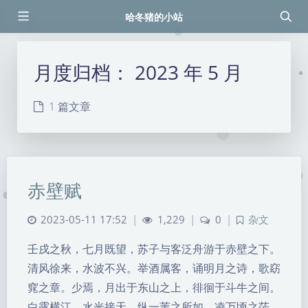
哈冬猪的小站
月度归档：
2023 年 5 月
1 篇文章
赤壁赋
2023-05-11 17:52
|
1,229
|
0
|
杂文
壬戌之秋，七月既望，苏子与客泛舟游于赤壁之下。
清风徐来，水波不兴。举酒属客，诵明月之诗，歌窈
窕之章。少焉，月出于东山之上，徘徊于斗牛之间。
白露横江，水光接天。纵一苇之所如，凌万顷之茫