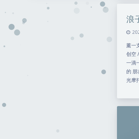
浪
20
薰一
创空
一滴一
的 朋
光摩