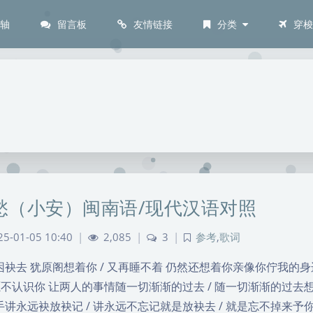
间轴
留言板
友情链接
分类
穿
愁（小安）闽南语/现代汉语对照
25-01-05 10:40
|
2,085
|
3
|
参考
,
歌词
困袂去 犹原阁想着你 / 又再睡不着 仍然还想着你亲像你佇我的身
情愿不认识你 让两人的事情随一切渐渐的过去 / 随一切渐渐的过去想
手讲永远袂放袂记 / 讲永远不忘记就是放袂去 / 就是忘不掉来予