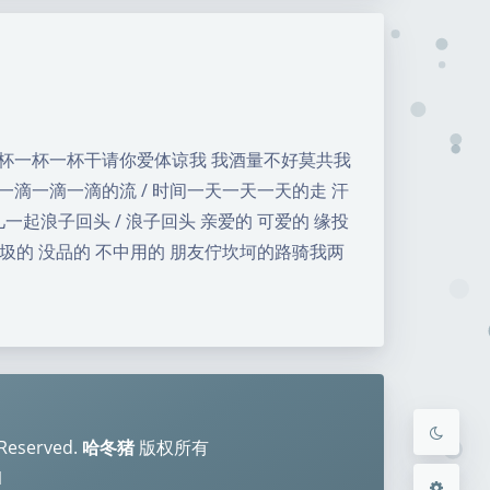
一杯一杯一杯干请你爱体谅我 我酒量不好莫共我
暗黑模式
一滴一滴一滴的流 / 时间一天一天一天的走 汗
一起浪子回头 / 浪子回头 亲爱的 可爱的 缘投
Sans Serif
Serif
/ 垃圾的 没品的 不中用的 朋友佇坎坷的路骑我两
浅阴影
深阴影
关闭
日落
暗化
灰度
s Reserved.
哈冬猪
版权所有
1