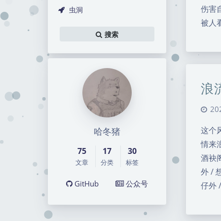
伤害自
虫洞
被人
搜索
浪
20
这个
哈冬猪
情来
75
17
30
酒袂
文章
分类
标签
外 
GitHub
公众号
仔外 