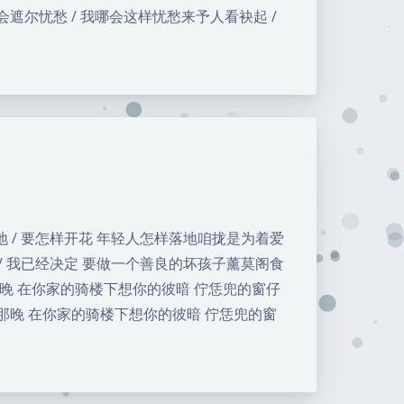
会遮尔忧愁 / 我哪会这样忧愁来予人看袂起 /
 / 要怎样开花 年轻人怎样落地咱拢是为着爱
/ 我已经决定 要做一个善良的坏孩子薰莫阁食
的那晚 在你家的骑楼下想你的彼暗 佇恁兜的窗仔
的那晚 在你家的骑楼下想你的彼暗 佇恁兜的窗