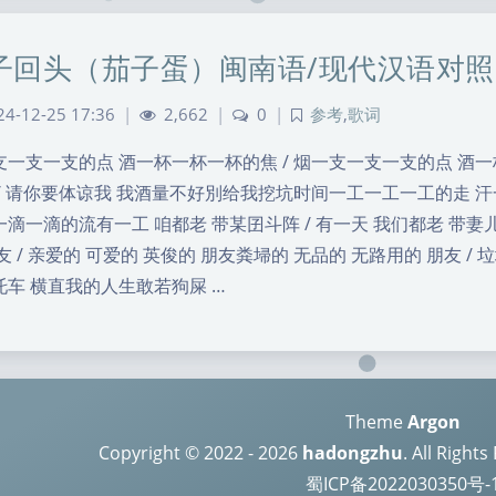
子回头（茄子蛋）闽南语/现代汉语对照
24-12-25 17:36
|
2,662
|
0
|
参考
,
歌词
支一支一支的点 酒一杯一杯一杯的焦 / 烟一支一支一支的点 酒
 / 请你要体谅我 我酒量不好別给我挖坑时间一工一工一工的走 汗
滴一滴的流有一工 咱都老 带某囝斗阵 / 有一天 我们都老 带妻儿
友 / 亲爱的 可爱的 英俊的 朋友粪埽的 无品的 无路用的 朋友 
托车 横直我的人生敢若狗屎 …
Theme
Argon
Copyright © 2022 - 2026
hadongzhu
. All Right
蜀ICP备2022030350号-