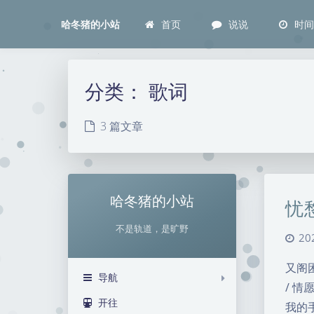
首页
说说
时
哈冬猪的小站
分类：
歌词
3 篇文章
哈冬猪的小站
忧
不是轨道，是旷野
20
又阁
导航
/ 
开往
我的