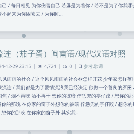
己 / 每日相见 为你伤害自己 若毋是为着你 / 若不是为了你我哪
看不起来为你困袂去 / 为你睡…
流连（茄子蛋）闽南语/现代汉语对照
24-12-29 23:15
|
4,724
|
0
|
参考
,
歌词
风风雨雨的社会 / 这个风风雨雨的社会欲怎样开花 少年家怎样落地
浪流连 / 我们都是为了爱情流浪我已经决定 欲做一个善良的歹囝 
阁焦 / 烟不再吃 酒不再干 想你的彼暗 佇恁兜的亭仔跤 / 想你
/ 想你的那晚 在你家的窗子外想你的彼暗 佇恁兜的亭仔跤 / 想你
/ 想你的那晚 在你家的窗子外 其实我…