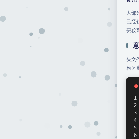
大部
已经
要较
头文
构体