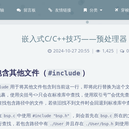
间轴
留言板
友情链接
分类
穿
嵌入式C/C++技巧——预处理
2024-10-27 20:55
|
1,425
|
0
包含其他文件（
）
#include
用于将其他文件包含到当前这一行，即将此行替换为这个文
lude
”包裹，使用尖括号<>只会在标准库中查找，使用双引号””会优
查找包含路径中的文件，若依旧找不到文件时会回退到标准库中
在
中使用
，则会首先在
所在的
bsp.c
#include "bsp.h"
bsp.c
行查找，若包含路径中有
并且存在
则使用
./User
./User/bsp.h