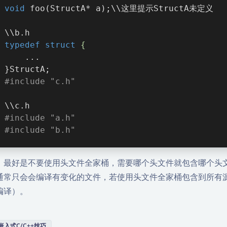
void
foo
(StructA* a)
;\\这里提示StructA未定义
\\b.h
typedef
struct
 {
    ...
}StructA;
#
include
"c.h"
\\c.h
#
include
"a.h"
#
include
"b.h"
，最好是不要使用头文件全家桶，需要哪个头文件就包含哪个头
通常只会会编译有变化的文件，若使用头文件全家桶包含到所有
编译）。
嵌入式C/C++技巧