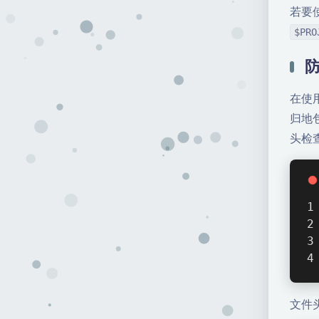
若要
$PRO
在使
归地
头检
文件