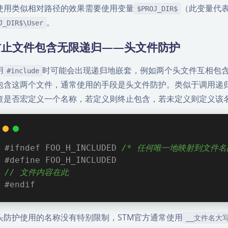
使用类似相对路径的效果需要使用变量
（此变量代
$PROJ_DIR$
。
J_DIR$\User
防止文件包含无限递归——头文件防护
用
时可能会出现递归地嵌套，例如两个头文件互相包
#include
包含这两个文件，通常使用的手段是头文件防护。类似于调用递
查是否宏定义一个名称，若定义则终止包含，若未定义则定义该
#
ifndef
 FOO_H_INCLUDED 
/* 任何唯一地映射到文件名
#
define
 FOO_H_INCLUDED
// 文件内容在此
#
endif
头防护使用的名称没有特别限制，STM官方通常使用
__文件名大写