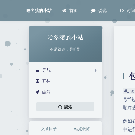
首页
说说
时
哈冬猪的小站
哈冬猪的小站
不是轨道，是旷野
导航
开往
#inc
虫洞
号”
搜索
顺序
例如
文章目录
站点概览
中进