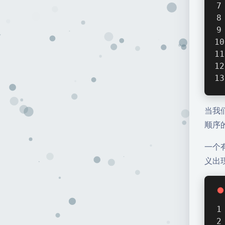
当我
顺序
一个
义出