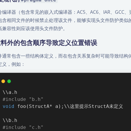
分编译器（包含常见的嵌入式编译器：AC5、AC6、IAR、GCC、
包含相同文件的时候禁止处理该文件，能够实现头文件防护类似
高兼容性则应该使用头文件防护。
意料外的包含顺序导致定义位置错误
件通常包含一些结构体定义，而在包含关系复杂时可能导致结构
定义，例如：
\\a.h
#
include
"b.h"
void
foo
(StructA* a)
;\\这里提示StructA未定义
\\b.h
#
include
"c.h"