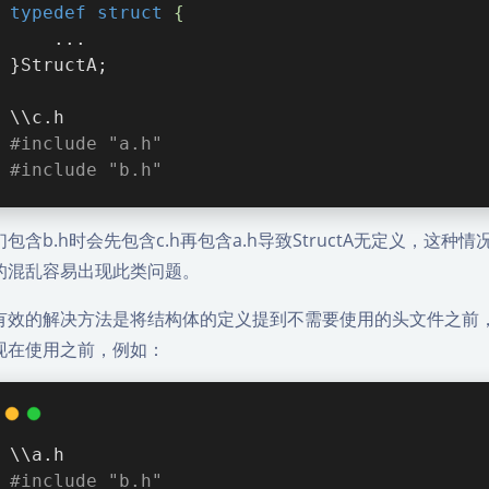
typedef
struct
 {
    ...
}StructA;
\\c.h
#
include
"a.h"
#
include
"b.h"
们包含b.h时会先包含c.h再包含a.h导致StructA无定义，
的混乱容易出现此类问题。
有效的解决方法是将结构体的定义提到不需要使用的头文件之前
现在使用之前，例如：
\\a.h
#
include
"b.h"