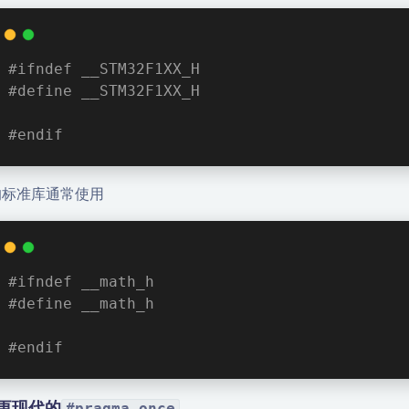
#
ifndef
 __STM32F1XX_H
#
define
 __STM32F1XX_H
#
endif
l的标准库通常使用
#
ifndef
 __math_h
#
define
 __math_h
#
endif
更现代的
#pragma once