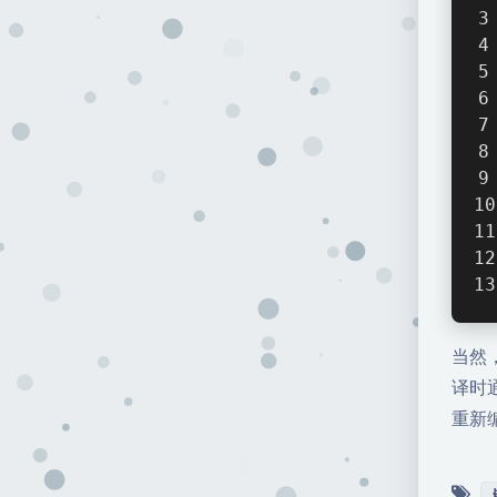
当然
译时
重新