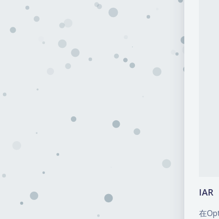
IAR
在Opt