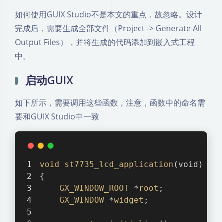
如何使用GUIX Studio不是本文的重点，故忽略。设计
完成后，需要生成全部文件（Project -> Generate All
Output Files），并将生成的代码添加到嵌入式工程
中。
启动GUIX
如下所示，需要调用这些函数，注意，函数中的命名需
要和GUIX Studio中一致
void
st7735_lcd_application
(void)
{
GX_WINDOW_ROOT
 *
root
;
GX_WINDOW
 *
widget
;