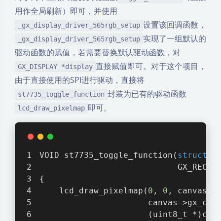
用作全局刷新）即可，并使用
设置该回调函数，
_gx_display_driver_565rgb_setup
实现了一组默认的
_gx_display_driver_565rgb_setup
驱动函数的赋值，若需要替换默认驱动函数，对
直接赋值即可。对于这个项目，
GX_DISPLAY *display
由于直接使用的SPI进行驱动，直接将
封装为已有的驱动函数
st7735_toggle_function
即可。
lcd_draw_pixelmap
VOID st7735_toggle_function(
struct
G
                            GX_RECTA
{
    lcd_draw_pixelmap(
0
, 
0
, canvas->
                      canvas->gx_can
                      (uint8_t *)can