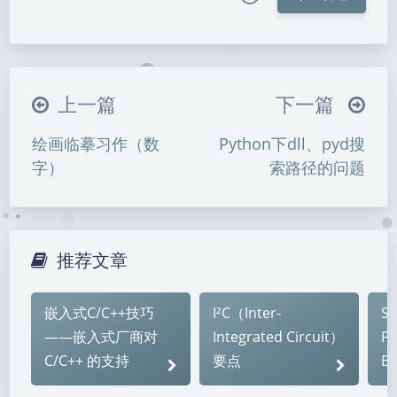
|´・ω・)ノ
ヾ(≧∇≦*)ゝ
(☆ω☆)
（╯‵□′）╯︵┴─┴
￣﹃￣
(/ω＼)
上一篇
下一篇
∠( ᐛ 」∠)＿
(๑•̀ㅁ•́ฅ)
→_→
绘画临摹习作（数
Python下dll、pyd搜
୧(๑•̀⌄•́๑)૭
٩(ˊᗜˋ*)و
(ノ°ο°)ノ
字）
索路径的问题
(´இ皿இ｀)
⌇●﹏●⌇
(ฅ´ω`ฅ)
(╯°A°)╯︵○○○
φ(￣∇￣o)
ヾ(´･ ･｀｡)ノ"
( ง ᵒ̌皿ᵒ̌)ง⁼³₌₃
(ó﹏ò｡)
推荐文章
Σ(っ °Д °;)っ
( ,,´･ω･)ﾉ"(´っω･｀｡)
╮(╯▽╰)╭
o(*////▽////*)q
＞﹏＜
嵌入式C/C++技巧
I²C（Inter-
SP
暗黑模式
( ๑´•ω•) "(ㆆᴗㆆ)
——嵌入式厂商对
Integrated Circuit）
Pe
C/C++ 的支持
要点
B
Sans Serif
Serif