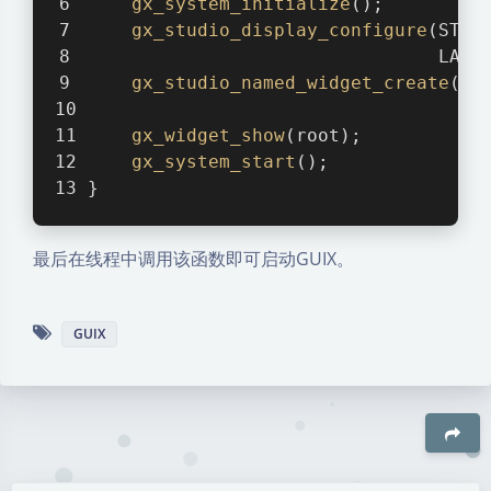
gx_system_initialize
();
gx_studio_display_configure
(ST77
                                LANG
gx_studio_named_widget_create
(
"w
                                  (G
gx_widget_show
(root);
gx_system_start
();
}
最后在线程中调用该函数即可启动GUIX。
GUIX
豆