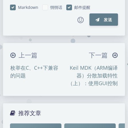
Markdown
悄悄话
邮件提醒
发送
|´・ω・)ノ
ヾ(≧∇≦*)ゝ
(☆ω☆)
（╯‵□′）╯︵┴─┴
￣﹃￣
(/ω＼)
上一篇
下一篇
∠( ᐛ 」∠)＿
(๑•̀ㅁ•́ฅ)
→_→
枚举在C、C++下兼容
Keil MDK（ARM编译
୧(๑•̀⌄•́๑)૭
٩(ˊᗜˋ*)و
(ノ°ο°)ノ
的问题
器）分散加载特性
(´இ皿இ｀)
⌇●﹏●⌇
(ฅ´ω`ฅ)
（上）：使用GUI控制
(╯°A°)╯︵○○○
φ(￣∇￣o)
ヾ(´･ ･｀｡)ノ"
( ง ᵒ̌皿ᵒ̌)ง⁼³₌₃
(ó﹏ò｡)
Σ(っ °Д °;)っ
( ,,´･ω･)ﾉ"(´っω･｀｡)
推荐文章
╮(╯▽╰)╭
o(*////▽////*)q
＞﹏＜