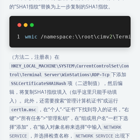
的”SHA1指纹“替换为上一步复制的SHA1指纹。
wmic
 /namespace:\\root\cimv
2
\Termina
（方法二，注册表）在
HKEY_LOCAL_MACHINE\SYSTEM\CurrentControlSet\Con
下添加
trol\Terminal Server\WinStations\RDP-Tcp
项（二进制值），然后编
SSLCertificateSHA1Hash
辑，将复制SHA1指纹填入（似乎这里只能手动填
入）。此外，还需要搜索“管理计算机证书”或运行
，在“个人”-“证书”下找到导入的证书，“右
certlm.msc
键”>“所有任务”>“管理私钥”，在”组或用户名“一栏下选
择”添加“，在“输入对象名称来选择”中输入
NETWORK
，并选择检查名称，
出现下
SERVICE
NETWORK SERVICE