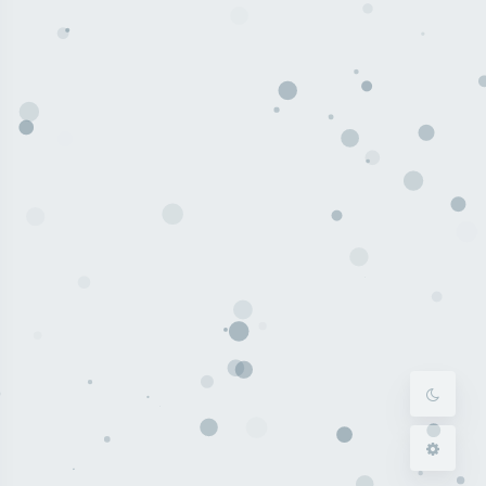
暗黑模式
Sans Serif
Serif
浅阴影
深阴影
关闭
日落
暗化
灰度